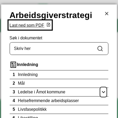
Åmot kommune
Arbeidsgiverstrategi
Arbeidsgiverstrategi
Last ned som PDF
Søk
Meny
Søk i dokumentet
Hjem
Du er her:
Søk
Fant du det du lette etter?
Innledning
1
Innledning
JA
NEI
2
Mål
3
Ledelse i Åmot kommune
Åpne
4
Helsefremmende arbeidsplasser
5
Livsfasepolitikk
6
Likestilling