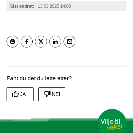
Sist endret
13.03.2025 14:00
Skriv ut
Del på Facebook
Del på Twitter
Del på LinkedIn
Tips en venn
Fant du det du lette etter?
JA
NEI