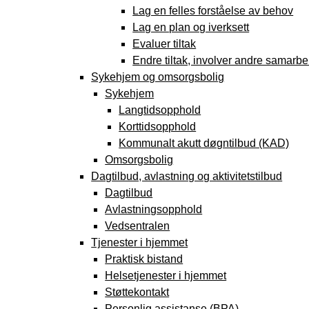
Lag en felles forståelse av behov
Lag en plan og iverksett
Evaluer tiltak
Endre tiltak, involver andre samarbei
Sykehjem og omsorgsbolig
Sykehjem
Langtidsopphold
Korttidsopphold
Kommunalt akutt døgntilbud (KAD)
Omsorgsbolig
Dagtilbud, avlastning og aktivitetstilbud
Dagtilbud
Avlastningsopphold
Vedsentralen
Tjenester i hjemmet
Praktisk bistand
Helsetjenester i hjemmet
Støttekontakt
Personlig assistanse (BPA)