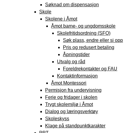
Søknad om dispensasjon
Skole
Skolene i Åmot
Åmot barne- og ungdomsskole
Skolefritidsordning (SFO)
Søk plass, endre eller si opp
Pris og redusert betaling
Åpningstider
Utvalg og råd
Foreldrekontakter og FAU
Kontaktinformasjon
Åmot Montessori
Permisjon fra undervisning
Ferie og fridager i skolen
Trygt skolemiljø i Åmot
Dialog og læringsverktøy
Skoleskyss
Klage på standpunktkarakter
PPT