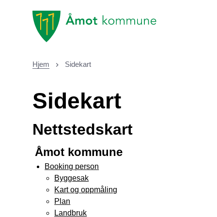
Åmot kommune
Hjem
Sidekart
Du er her:
Sidekart
Nettstedskart
Åmot kommune
Booking person
Byggesak
Kart og oppmåling
Plan
Landbruk