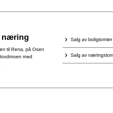
g næring
Salg av boligtomter
ten til Rena, på Osen
Salg av næringstom
å Hovdmoen med
.