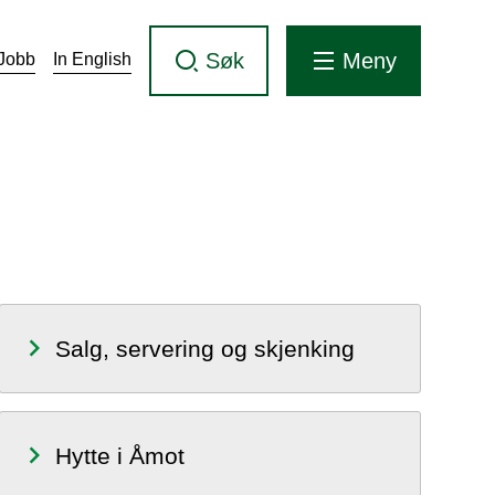
Søk
Meny
Jobb
In English
Salg, servering og skjenking
Hytte i Åmot