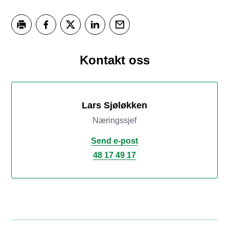
Skriv ut
Del på Facebook
Del på Twitter
Del på LinkedIn
Tips en venn
Kontakt oss
Lars Sjøløkken
Næringssjef
Send e-post
48 17 49 17