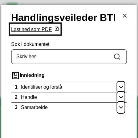
Åmot kommune
Søk
Meny
Handlingsveileder BTI
Handlingsveileder BTI
Hjem
Du er her:
Last ned som PDF
Søk i dokumentet
Fant du det du lette etter?
Søk
JA
NEI
Innledning
1
Identifiser og forstå
Åpne
2
Handle
Åpne
3
Samarbeide
Åpne
Kontakt oss