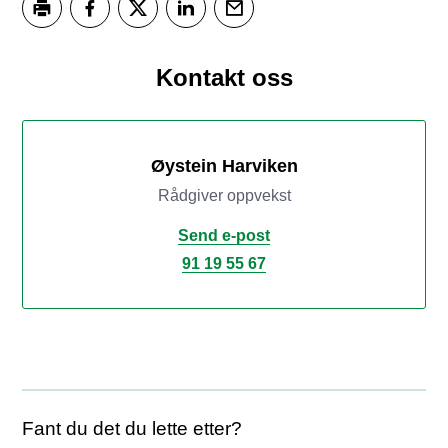
Skriv ut
Del på Facebook
Del på Twitter
Del på LinkedIn
Tips en venn
Kontakt oss
Øystein Harviken
Rådgiver oppvekst
Send e-post
91 19 55 67
Fant du det du lette etter?