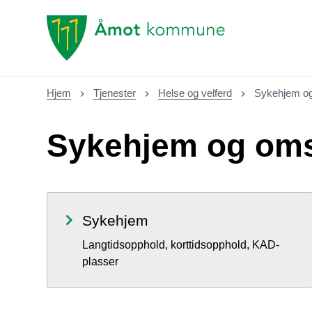
Åmot kommune
Hjem
Tjenester
Helse og velferd
Sykehjem og
Du er her:
Sykehjem og oms
Sykehjem
Langtidsopphold, korttidsopphold, KAD-
plasser