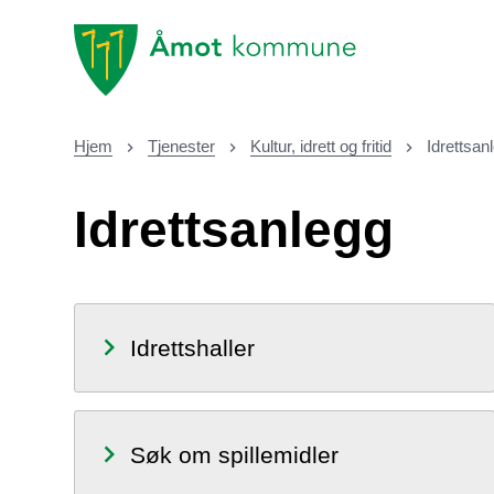
Åmot kommune
Hjem
Tjenester
Kultur, idrett og fritid
Idrettsan
Du er her:
Idrettsanlegg
Idrettshaller
Søk om spillemidler