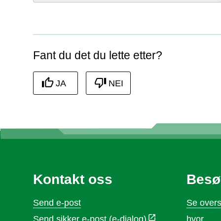
Fant du det du lette etter?
JA
NEI
Kontakt oss
Besø
Send e-post
Se overs
Send sikker e-post (e-dialog)
hvor
.