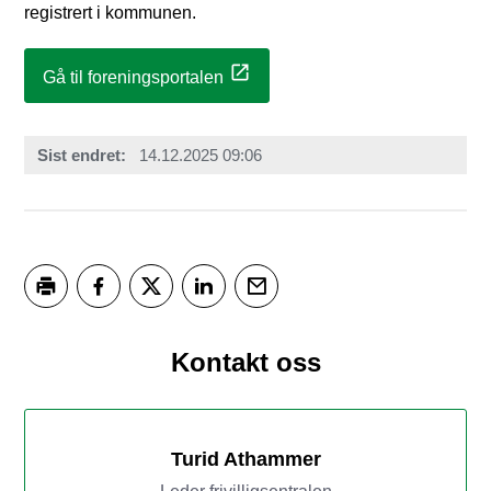
registrert i kommunen.
Gå til foreningsportalen
Sist endret
14.12.2025 09:06
Skriv ut
Del på Facebook
Del på Twitter
Del på LinkedIn
Tips en venn
Kontakt oss
Turid Athammer