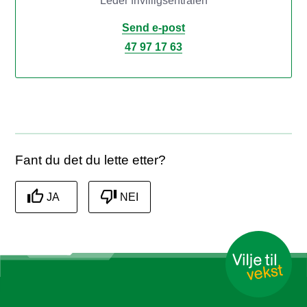
Leder frivilligsentralen
Send e-post
47 97 17 63
Fant du det du lette etter?
JA
NEI