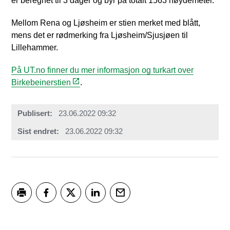
er beregnet til 3 dager og byr på totalt 1563 høydemeter.
Mellom Rena og Ljøsheim er stien merket med blått,
mens det er rødmerking fra Ljøsheim/Sjusjøen til
Lillehammer.
På UT.no finner du mer informasjon og turkart over
Birkebeinerstien
.
Publisert
23.06.2022 09:32
Sist endret
23.06.2022 09:32
Skriv ut
Del på Facebook
Del på Twitter
Del på LinkedIn
Tips en venn