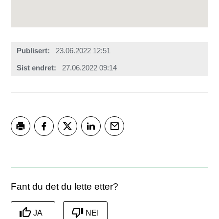
Publisert
23.06.2022 12:51
Sist endret
27.06.2022 09:14
Skriv ut
Del på Facebook
Del på Twitter
Del på LinkedIn
Tips en venn
Fant du det du lette etter?
JA
NEI