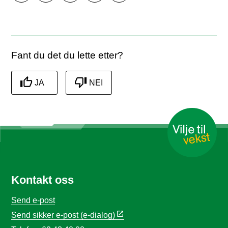
Skriv ut
Del på Facebook
Del på Twitter
Del på LinkedIn
Tips en venn
Fant du det du lette etter?
JA
NEI
Kontakt oss
Send e-post
Send sikker e-post (e-dialog)