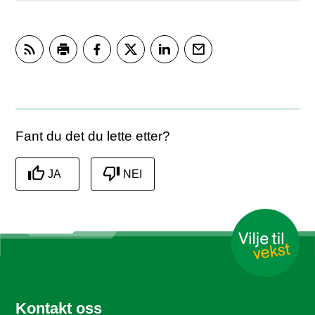
Abonner på RSS
Skriv ut
Del på Facebook
Del på Twitter
Del på LinkedIn
Tips en venn
Fant du det du lette etter?
JA
NEI
Kontakt oss