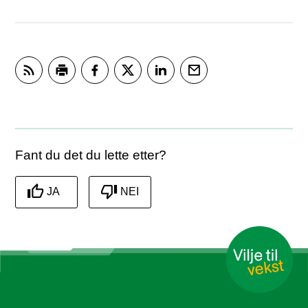
Abonner på RSS
Skriv ut
Del på Facebook
Del på Twitter
Del på LinkedIn
Tips en venn
Fant du det du lette etter?
JA
NEI