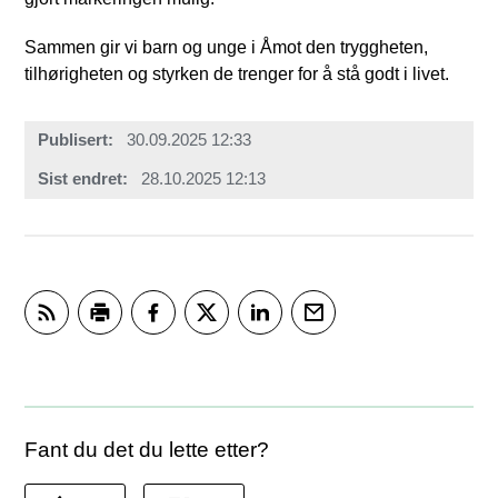
Sammen gir vi barn og unge i Åmot den tryggheten,
tilhørigheten og styrken de trenger for å stå godt i livet.
Publisert
30.09.2025 12:33
Sist endret
28.10.2025 12:13
Abonner på RSS
Skriv ut
Del på Facebook
Del på Twitter
Del på LinkedIn
Tips en venn
Fant du det du lette etter?