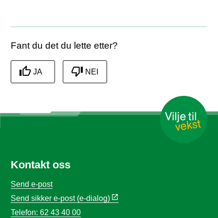
Abonner på RSS
Skriv ut
Del på Facebook
Del på Twitter
Del på LinkedIn
Tips en venn
Fant du det du lette etter?
JA
NEI
Kontakt oss
Send e-post
Send sikker e-post (e-dialog)
Telefon: 62 43 40 00