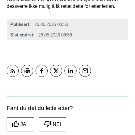
dessverre ikke mulig å få rettet dette før etter ferien.
Publisert
29.05.2026 09:59
Sist endret
29.05.2026 09:59
Abonner på RSS
Skriv ut
Del på Facebook
Del på Twitter
Del på LinkedIn
Tips en venn
Fant du det du lette etter?
JA
NEI