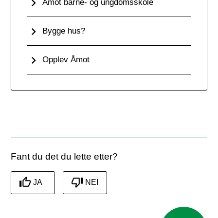
Åmot barne- og ungdomsskole
Bygge hus?
Opplev Åmot
Fant du det du lette etter?
JA
NEI