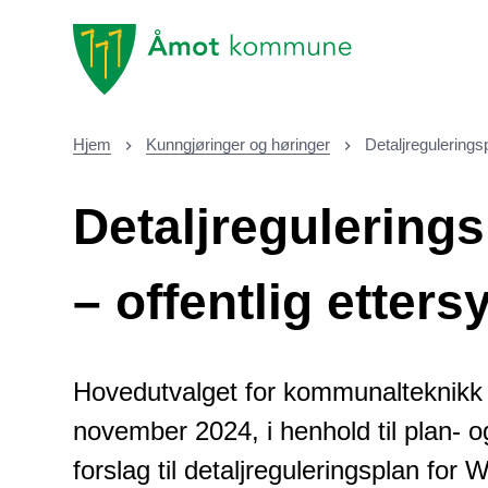
Åmot kommune
Hjem
Kunngjøringer og høringer
Detaljregulerings
Du er her:
Detaljregulering
– offentlig etters
Hovedutvalget for kommunalteknikk 
november 2024, i henhold til plan- o
forslag til detaljreguleringsplan for