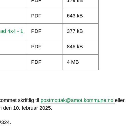
PDF
179 kB
PDF
643 kB
oad 4x4 - 1
PDF
377 kB
PDF
846 kB
PDF
4 MB
ommet skriftlig til
postmottak@amot.kommune.no
eller
 den 10. februar 2025.
/324.