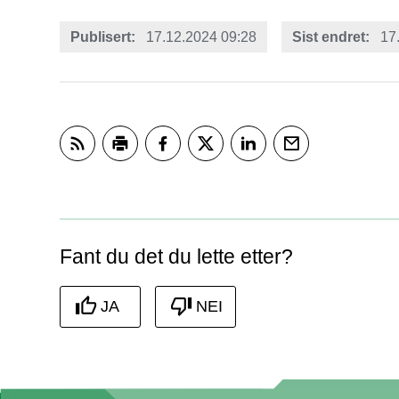
Publisert
17.12.2024 09:28
Sist endret
17
Abonner på RSS
Skriv ut
Del på Facebook
Del på Twitter
Del på LinkedIn
Tips en venn
Fant du det du lette etter?
JA
NEI