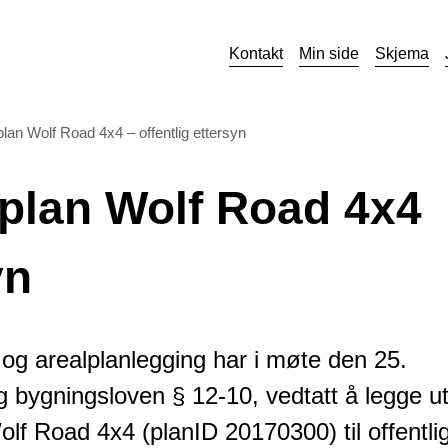
Kontakt
Min side
Skjema
plan Wolf Road 4x4 – offentlig ettersyn
splan Wolf Road 4x4
yn
og arealplanlegging har i møte den 25.
g bygningsloven § 12-10, vedtatt å legge u
 Wolf Road 4x4 (planID 20170300) til offentli