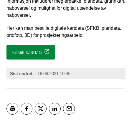
Informasjon inkluderer meglerpakke, plandata, grunnkart,
nabovarsel og mulighet for digital utsendelse av
nabovarsel.
Her kan man bestille digitale kartdata (SFKB, plandata,
ortofoto, 3D) for prosjekteringsarbeid.
Bestill kartdata
Sist endret
16.06.2021 10:46
Skriv ut
Del på Facebook
Del på Twitter
Del på LinkedIn
Tips en venn