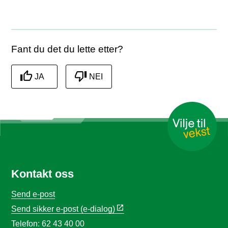
Skriv ut
Del på Facebook
Del på Twitter
Del på LinkedIn
Tips en venn
Fant du det du lette etter?
JA
NEI
Kontakt oss
Send e-post
Send sikker e-post (e-dialog)
Telefon: 62 43 40 00