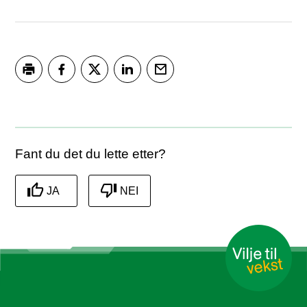
Skriv ut
Del på Facebook
Del på Twitter
Del på LinkedIn
Tips en venn
Fant du det du lette etter?
JA
NEI