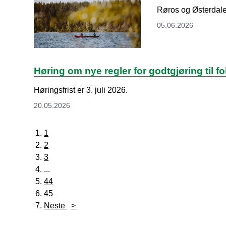
Røros og Østerdalen 
05.06.2026
Høring om nye regler for godtgjøring til
Høringsfrist er 3. juli 2026.
20.05.2026
1
2
3
...
44
45
Neste