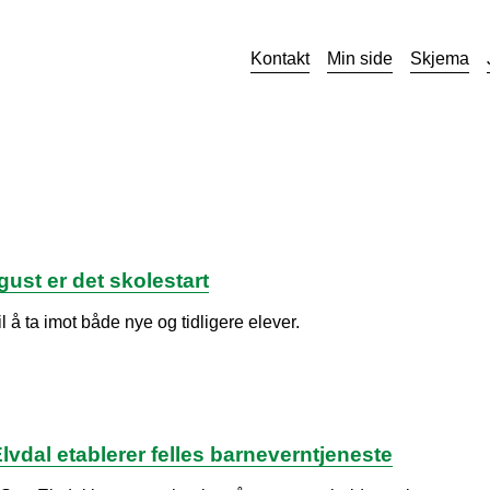
Kontakt
Min side
Skjema
ust er det skolestart
il å ta imot både nye og tidligere elever.
lvdal etablerer felles barneverntjeneste