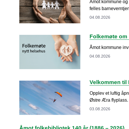
Åmot kommune og S
felles barneverntj
04.08.2026
Folkemøte om 
Åmot kommune invite
04.08.2026
Velkommen til 
Opplev et luftig åp
Østre Æra flyplass.
03.08.2026
Åmot folkebibliotek 140 år (1886 – 2026)