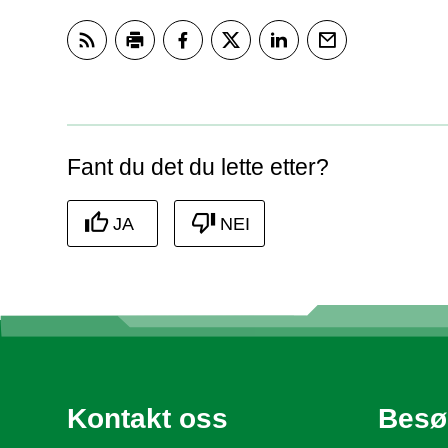
Abonner på RSS
Skriv ut
Del på Facebook
Del på Twitter
Del på LinkedIn
Tips en venn
Fant du det du lette etter?
JA
NEI
Kontakt oss
Besø