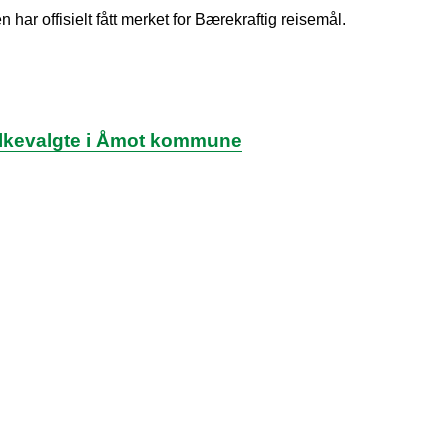
har offisielt fått merket for Bærekraftig reisemål.
 folkevalgte i Åmot kommune