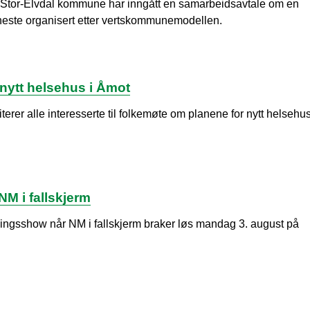
tor-Elvdal kommune har inngått en samarbeidsavtale om en
eneste organisert etter vertskommunemodellen.
nytt helsehus i Åmot
rer alle interesserte til folkemøte om planene for nytt helsehus
NM i fallskjerm
ningsshow når NM i fallskjerm braker løs mandag 3. august på