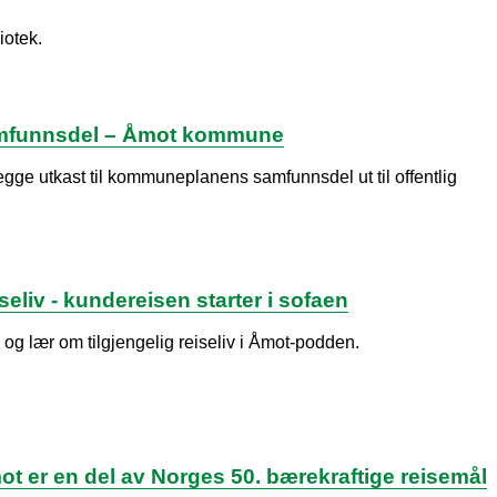
iotek.
amfunnsdel – Åmot kommune
gge utkast til kommuneplanens samfunnsdel ut til offentlig
iseliv - kundereisen starter i sofaen
 og lær om tilgjengelig reiseliv i Åmot-podden.
ot er en del av Norges 50. bærekraftige reisemål