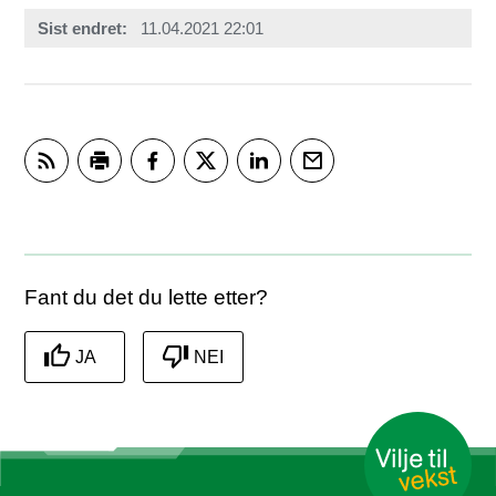
Sist endret
11.04.2021 22:01
Abonner på RSS
Skriv ut
Del på Facebook
Del på Twitter
Del på LinkedIn
Tips en venn
Fant du det du lette etter?
JA
NEI