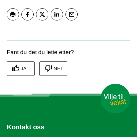
Skriv ut
Del på Facebook
Del på Twitter
Del på LinkedIn
Tips en venn
Fant du det du lette etter?
JA
NEI
Kontakt oss