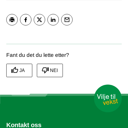
Skriv ut
Del på Facebook
Del på Twitter
Del på LinkedIn
Tips en venn
Fant du det du lette etter?
JA
NEI
Kontakt oss