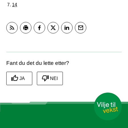
14
Abonner på RSS
Skriv ut
Del på Facebook
Del på Twitter
Del på LinkedIn
Tips en venn
Fant du det du lette etter?
JA
NEI