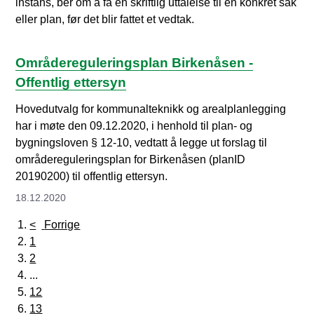
instans, ber om å få en skriftlig uttalelse til en konkret sak
eller plan, før det blir fattet et vedtak.
Områdereguleringsplan Birkenåsen -
Offentlig ettersyn
​Hovedutvalg for kommunalteknikk og arealplanlegging
har i møte den 09.12.2020, i henhold til plan- og
bygningsloven § 12-10, vedtatt å legge ut forslag til
områdereguleringsplan for Birkenåsen (planID
20190200) til offentlig ettersyn.
18.12.2020
Forrige
1
2
...
12
13