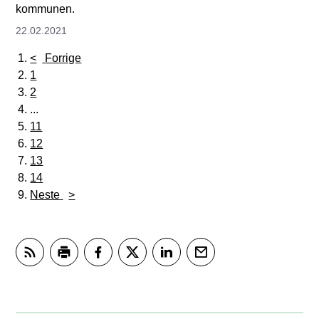
kommunen.
22.02.2021
Forrige
1
2
...
11
12
13
14
Neste
Abonner på RSS
Skriv ut
Del på Facebook
Del på Twitter
Del på LinkedIn
Tips en venn