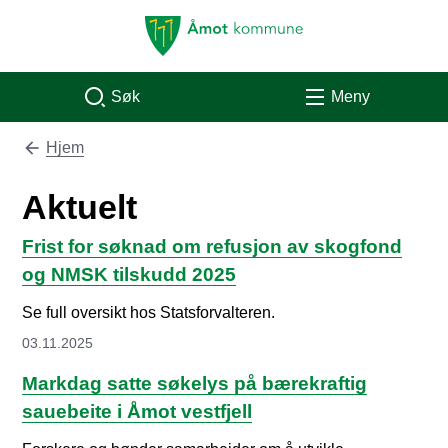
Åmot kommune
Søk
Meny
Hjem
Du er her:
Aktuelt
Frist for søknad om refusjon av skogfond
og NMSK tilskudd 2025
Se full oversikt hos Statsforvalteren.
03.11.2025
Markdag satte søkelys på bærekraftig
sauebeite i Åmot vestfjell